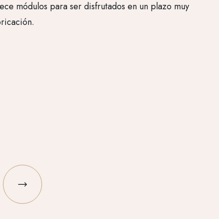
rece módulos para ser disfrutados en un plazo muy
ret
ricación.
del 