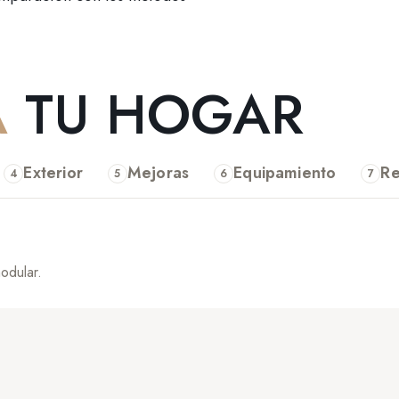
A
TU HOGAR
Exterior
Mejoras
Equipamiento
R
4
5
6
7
odular.