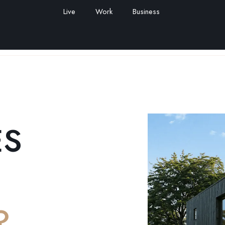
Live
Work
Business
ES
?