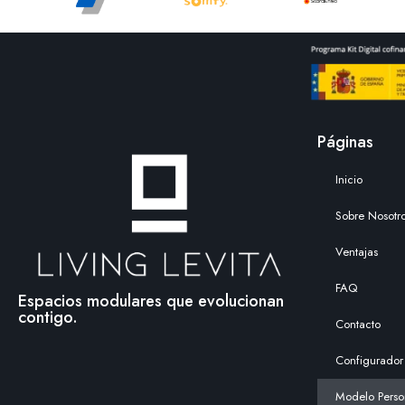
Páginas
Inicio
Sobre Nosotr
Ventajas
FAQ
Espacios modulares que evolucionan
contigo.
Contacto
Configurador
Modelo Perso