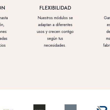
ÓN
FLEXIBILIDAD
hasta
Nuestros módulos se
Gar
ón,
adaptan a diferentes
e
ones
usos y crecen contigo
de
zadas
según tus
ma
cios
necesidades.
fabr