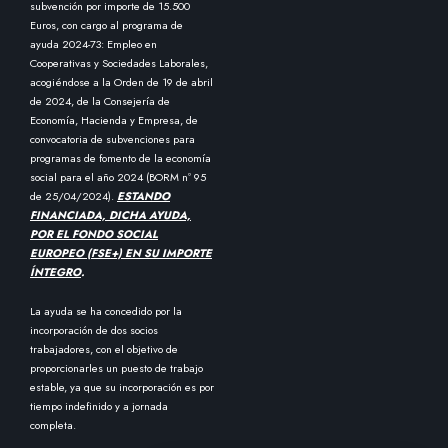
subvención por importe de 15.500
Euros, con cargo al programa de
ayuda 2024-73: Empleo en
Cooperativas y Sociedades Laborales,
acogiéndose a la Orden de 19 de abril
de 2024, de la Consejería de
Economía, Hacienda y Empresa, de
convocatoria de subvenciones para
programas de fomento de la economía
social para el año 2024 (BORM nº 95
de 25/04/2024).
ESTANDO
FINANCIADA, DICHA AYUDA,
POR EL FONDO SOCIAL
EUROPEO (FSE+) EN SU IMPORTE
ÍNTEGRO
.
La ayuda se ha concedido por la
incorporación de dos socios
trabajadores, con el objetivo de
proporcionarles un puesto de trabajo
estable, ya que su incorporación es por
tiempo indefinido y a jornada
completa.