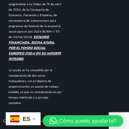
acogiéndose a la Orden de 19 de abril
de 2024, de la Consejería de
Economía, Hacienda y Empresa, de
convocatoria de subvenciones para
programas de fomento de la economía
social para el año 2024 (BORM nº 95
de 25/04/2024).
ESTANDO
FINANCIADA, DICHA AYUDA,
POR EL FONDO SOCIAL
EUROPEO (FSE+) EN SU IMPORTE
ÍNTEGRO
.
La ayuda se ha concedido por la
incorporación de dos socios
trabajadores, con el objetivo de
proporcionarles un puesto de trabajo
estable, ya que su incorporación es por
tiempo indefinido y a jornada
completa.
ES
¿Cómo puedo ayudarte?
Copyright © 2024 – Diseñado por
SPM Marketing Híbrido