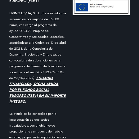
EUROPEO (FSE+)
LIVING LEVITA, S.L.L., ha obtenido una
subvención por importe de 15.500
Euros, con cargo al programa de
ayuda 2024-73: Empleo en
Cooperativas y Sociedades Laborales,
acogiéndose a la Orden de 19 de abril
de 2024, de la Consejería de
Economía, Hacienda y Empresa, de
convocatoria de subvenciones para
programas de fomento de la economía
social para el año 2024 (BORM nº 95
de 25/04/2024).
ESTANDO
FINANCIADA, DICHA AYUDA,
POR EL FONDO SOCIAL
EUROPEO (FSE+) EN SU IMPORTE
ÍNTEGRO
.
La ayuda se ha concedido por la
incorporación de dos socios
trabajadores, con el objetivo de
proporcionarles un puesto de trabajo
estable, ya que su incorporación es por