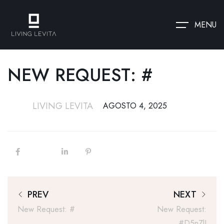
MENU
NEW REQUEST: #
LIVING LEVITA
AGOSTO 4, 2025
PREV
NEXT
New Request: #
New Request:
#d5nZlI