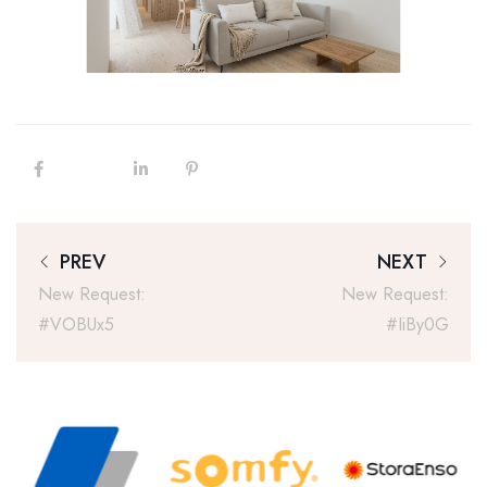
PREV
NEXT
New Request:
New Request:
#vOBUx5
#IiBy0G