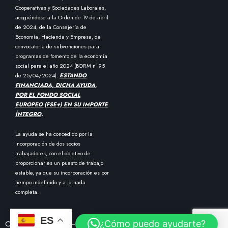
Cooperativas y Sociedades Laborales,
acogiéndose a la Orden de 19 de abril
de 2024, de la Consejería de
Economía, Hacienda y Empresa, de
convocatoria de subvenciones para
programas de fomento de la economía
social para el año 2024 (BORM nº 95
de 25/04/2024).
ESTANDO
FINANCIADA, DICHA AYUDA,
POR EL FONDO SOCIAL
EUROPEO (FSE+) EN SU IMPORTE
ÍNTEGRO
.
La ayuda se ha concedido por la
incorporación de dos socios
trabajadores, con el objetivo de
proporcionarles un puesto de trabajo
estable, ya que su incorporación es por
tiempo indefinido y a jornada
completa.
ES
¿Cómo puedo ayudarte?
Copyright © 2024 – Diseñado por
SPM Marketing Híbrido