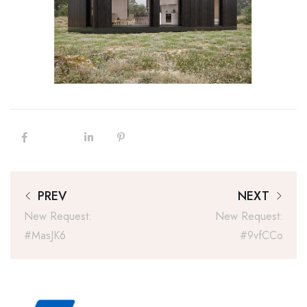
PREV
NEXT
New Request:
New Request:
#MasJK6
#9vfCCo