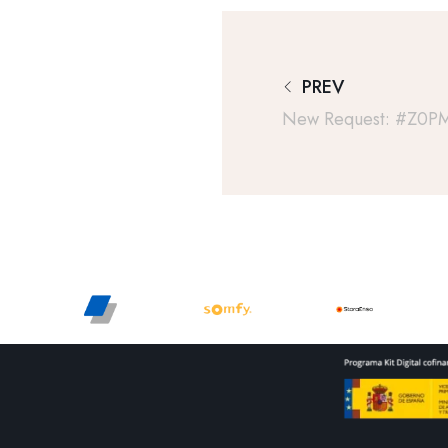
PREV
New Request: #z0P