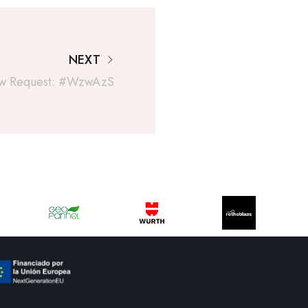
NEXT
w Request: #wzwAzS