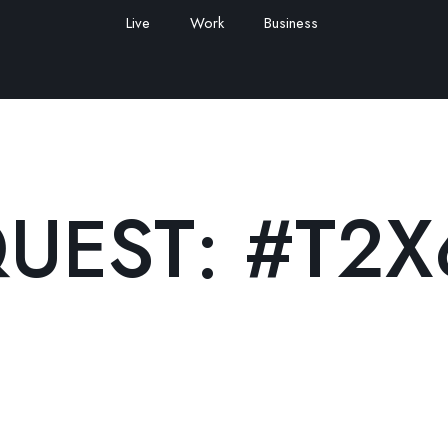
Live
Work
Business
UEST: #T2X