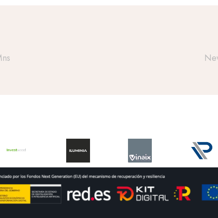
Mns
Ne