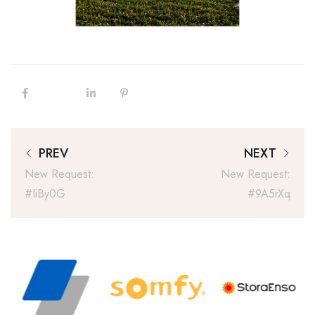
PREV
NEXT
New Request:
New Request:
#IiBy0G
#9A5rXq